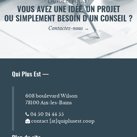
LANCEZ-VOUS !
VOUS AVEZ UNE IDÉE, UN PROJET
OU SIMPLEMENT BESOIN D'UN CONSEIL ?
Contactez-nous →
Qui Plus Est —
603 boulevard Wilson
73100 Aix-les-Bains
04 50 24 44 55
contact [at]quiplusest.coop